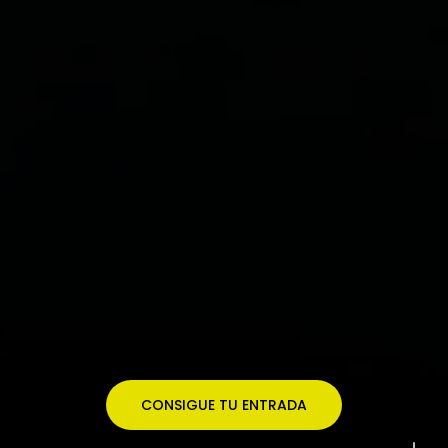
CONSIGUE TU ENTRADA
Navigate to the nex